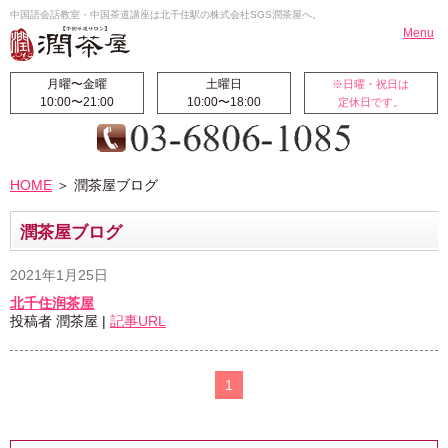
中国語会話教室・中国茶道講座は北千住駅の株式会社SGS潤茶屋へ。
Menu
月曜〜金曜
土曜日
※日曜・祝日は
10:00〜21:00
10:00〜18:00
定休日です。
HOME
お知らせ
HOME
＞ 潤茶屋ブログ
北千住校
翻訳・通訳
料金案内
受講生の声
潤茶屋ブログ
国際交流ブログ
校長挨拶
2021年1月25日
潤茶屋ブログ
航空券代行販売
北千住润茶屋
サイトマップ
投稿者 潤茶屋 |
記事URL
中国語レッスン
1
◆中国初・中級コース
◆ビジネス中国語集中コース