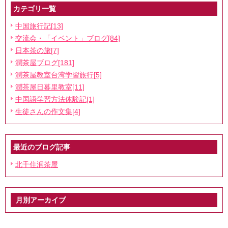
◆検定試験集中コース
カテゴリ一覧
◆企業研修
中国旅行記[13]
交流会・「イベント」ブログ[84]
中国茶道講座
日本茶の旅[7]
◆初心者向けお試しコース
潤茶屋ブログ[181]
◆初級・中級コース
潤茶屋教室台湾学習旅行[5]
潤茶屋日暮里教室[11]
◆中国国家基準資格茶芸取得コース
中国語学習方法体験記[1]
◆中国茶のご紹介
生徒さんの作文集[4]
◆茶器のご紹介
最近のブログ記事
北千住润茶屋
月別アーカイブ
2026年7月
2026年6月
03-6806-1085
ホームページを見たと