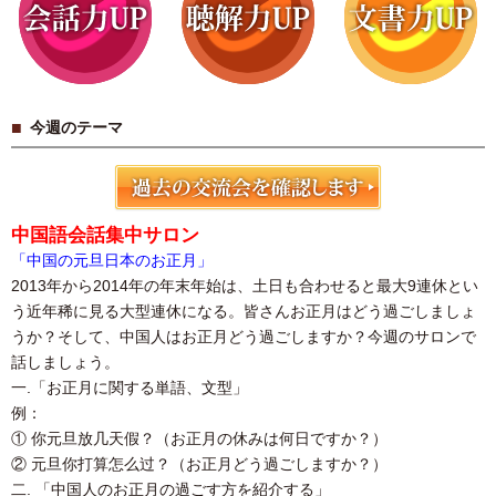
お伝えください。
月曜〜金曜
土曜日
10:00〜21:00
10:00〜18:00
※日曜・祝日は定休日です。
今週のテーマ
➤予約はこちら
中国語会話集中サロン
「中国の元旦日本のお正月」
2013年から2014年の年末年始は、土日も合わせると最大9連休とい
う近年稀に見る大型連休になる。皆さんお正月はどう過ごしましょ
うか？そして、中国人はお正月どう過ごしますか？今週のサロンで
話しましょう。
一.「お正月に関する単語、文型」
例：
① 你元旦放几天假？（お正月の休みは何日ですか？）
② 元旦你打算怎么过？（お正月どう過ごしますか？）
二. 「中国人のお正月の過ごす方を紹介する」