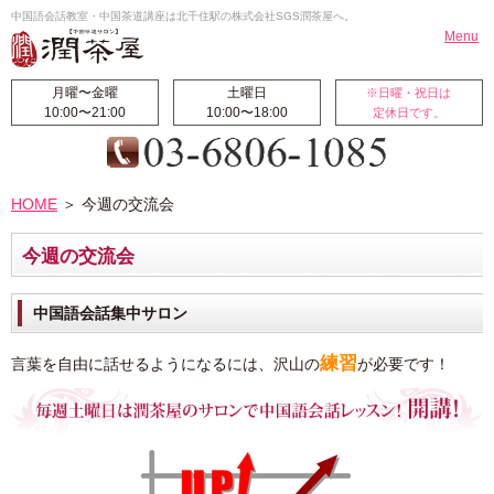
中国語会話教室・中国茶道講座は北千住駅の株式会社SGS潤茶屋へ。
Menu
月曜〜金曜
土曜日
※日曜・祝日は
10:00〜21:00
10:00〜18:00
定休日です。
HOME
お知らせ
HOME
＞ 今週の交流会
北千住校
翻訳・通訳
料金案内
受講生の声
今週の交流会
国際交流ブログ
校長挨拶
潤茶屋ブログ
航空券代行販売
中国語会話集中サロン
サイトマップ
練習
言葉を自由に話せるようになるには、沢山の
が必要です！
中国語レッスン
◆中国初・中級コース
◆ビジネス中国語集中コース