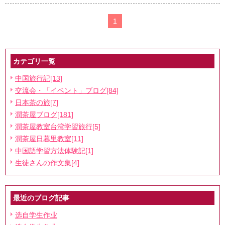
◆検定試験集中コース
◆企業研修
1
中国茶道講座
◆初心者向けお試しコース
カテゴリ一覧
◆初級・中級コース
中国旅行記[13]
◆中国国家基準資格茶芸取得コース
交流会・「イベント」ブログ[84]
◆中国茶のご紹介
日本茶の旅[7]
潤茶屋ブログ[181]
◆茶器のご紹介
潤茶屋教室台湾学習旅行[5]
潤茶屋日暮里教室[11]
中国語学習方法体験記[1]
生徒さんの作文集[4]
最近のブログ記事
选自学生作业
03-6806-1085
ホームページを見たと