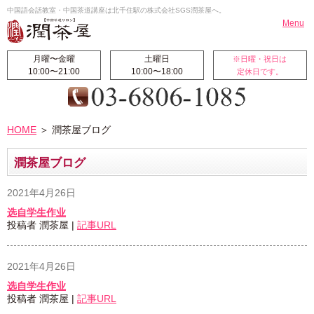
中国語会話教室・中国茶道講座は北千住駅の株式会社SGS潤茶屋へ。
Menu
月曜〜金曜
土曜日
※日曜・祝日は
10:00〜21:00
10:00〜18:00
定休日です。
HOME
お知らせ
HOME
＞ 潤茶屋ブログ
北千住校
翻訳・通訳
料金案内
受講生の声
潤茶屋ブログ
国際交流ブログ
校長挨拶
2021年4月26日
潤茶屋ブログ
航空券代行販売
选自学生作业
サイトマップ
投稿者 潤茶屋 |
記事URL
中国語レッスン
2021年4月26日
◆中国初・中級コース
选自学生作业
◆ビジネス中国語集中コース
投稿者 潤茶屋 |
記事URL