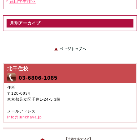
选自学生作业
お伝えください。
月曜〜金曜
土曜日
月別アーカイブ
10:00〜21:00
10:00〜18:00
※日曜・祝日は定休日です。
2026年7月
2026年6月
2026年5月
2026年4月
➤予約はこちら
2026年3月
2026年2月
2026年1月
2025年12月
2025年11月
2025年10月
北千住校
2025年9月
2025年8月
03-6806-1085
2025年7月
2025年6月
2025年5月
2025年4月
住所
〒120-0034
2025年3月
2025年2月
東京都足立区千住1-24-5 3階
2025年1月
2024年12月
2024年11月
2024年10月
メールアドレス
2024年9月
2024年8月
info@junchaya.jp
2024年7月
2024年6月
2024年5月
2024年4月
2024年3月
2024年2月