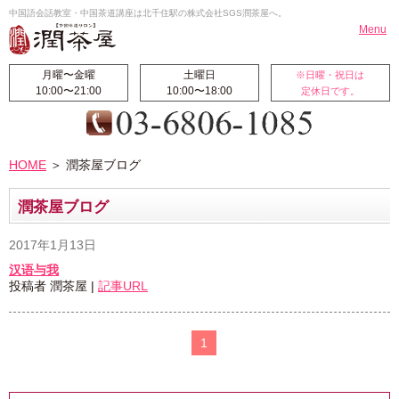
中国語会話教室・中国茶道講座は北千住駅の株式会社SGS潤茶屋へ。
Menu
月曜〜金曜
土曜日
※日曜・祝日は
10:00〜21:00
10:00〜18:00
定休日です。
HOME
お知らせ
HOME
＞ 潤茶屋ブログ
北千住校
翻訳・通訳
料金案内
受講生の声
潤茶屋ブログ
国際交流ブログ
校長挨拶
2017年1月13日
潤茶屋ブログ
航空券代行販売
汉语与我
サイトマップ
投稿者 潤茶屋 |
記事URL
中国語レッスン
1
◆中国初・中級コース
◆ビジネス中国語集中コース