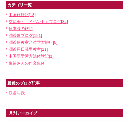
◆検定試験集中コース
カテゴリ一覧
◆企業研修
中国旅行記[13]
交流会・「イベント」ブログ[84]
中国茶道講座
日本茶の旅[7]
◆初心者向けお試しコース
潤茶屋ブログ[181]
◆初級・中級コース
潤茶屋教室台湾学習旅行[5]
潤茶屋日暮里教室[11]
◆中国国家基準資格茶芸取得コース
中国語学習方法体験記[1]
◆中国茶のご紹介
生徒さんの作文集[4]
◆茶器のご紹介
最近のブログ記事
汉语与我
月別アーカイブ
2026年7月
2026年6月
03-6806-1085
ホームページを見たと